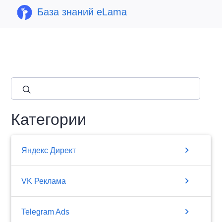
База знаний eLama
close
Категории
chevron_right
Яндекс Директ
chevron_right
VK Реклама
chevron_right
Telegram Ads