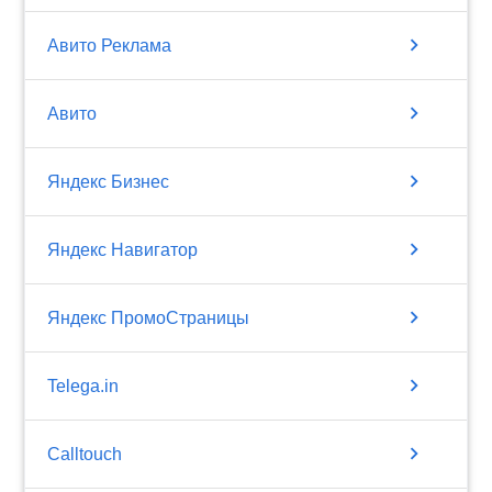
chevron_right
Авито Реклама
chevron_right
Авито
chevron_right
Яндекс Бизнес
chevron_right
Яндекс Навигатор
chevron_right
Яндекс ПромоСтраницы
chevron_right
Telega.in
chevron_right
Calltouch