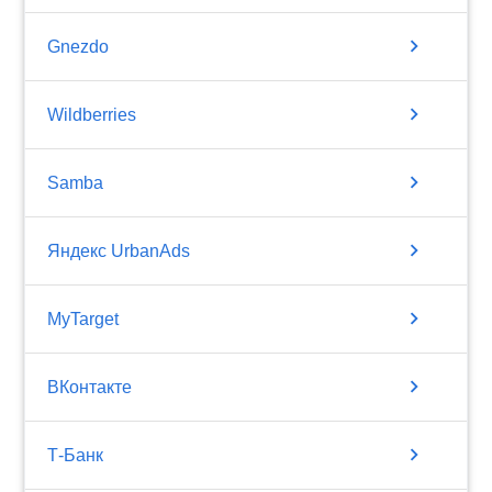
chevron_right
Gnezdo
chevron_right
Wildberries
chevron_right
Samba
chevron_right
Яндекс UrbanAds
chevron_right
MyTarget
chevron_right
ВКонтакте
chevron_right
Т-Банк