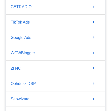
chevron_right
GETRADIO
chevron_right
TikTok Ads
chevron_right
Google Ads
chevron_right
WOWBlogger
chevron_right
2ГИС
chevron_right
Oohdesk DSP
chevron_right
Seowizard