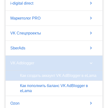
chevron_right
i-digital direct
chevron_right
Маркетолог PRO
chevron_right
VK Спецпроекты
chevron_right
SberAds
chevron_right
VK Adblogger
Как создать аккаунт VK AdBlogger в eLama
Как пополнить баланс VK AdBlogger в
eLama
chevron_right
Ozon